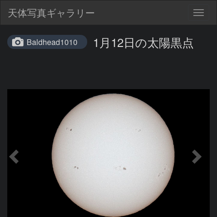
天体写真ギャラリー
Togg
navig
1月12日の太陽黒点
Baldhead1010