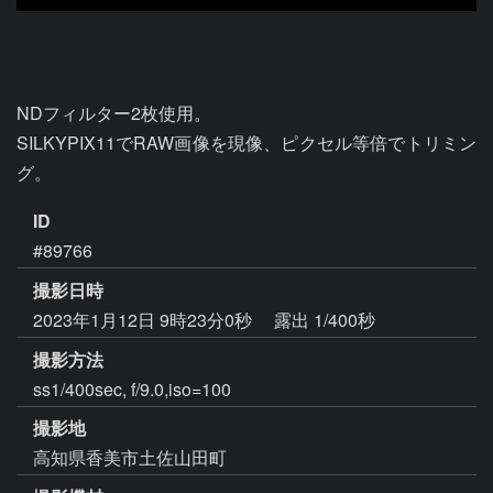
NDフィルター2枚使用。

SILKYPIX11でRAW画像を現像、ピクセル等倍でトリミン
グ。
ID
#89766
撮影日時
2023年1月12日 9時23分0秒
露出 1/400秒
撮影方法
ss1/400sec, f/9.0,iso=100
撮影地
高知県香美市土佐山田町