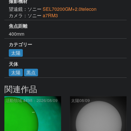
撮影機材
望遠鏡：ソニー
SEL70200GM+2.0telecon
カメラ：ソニー
a7RM3
焦点距離
400mm
カテゴリー
太陽
天体
太陽
黒点
関連作品
活動領域 4498：2026/08/09
太陽08/09