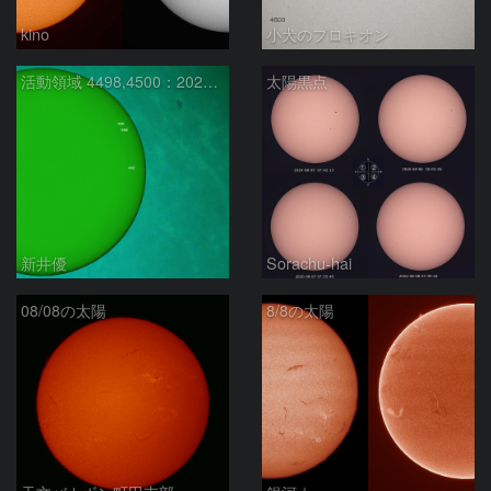
kino
小犬のプロキオン
活動領域 4498,4500：2026/08/08
太陽黒点
新井優
Sorachu-hai
08/08の太陽
8/8の太陽