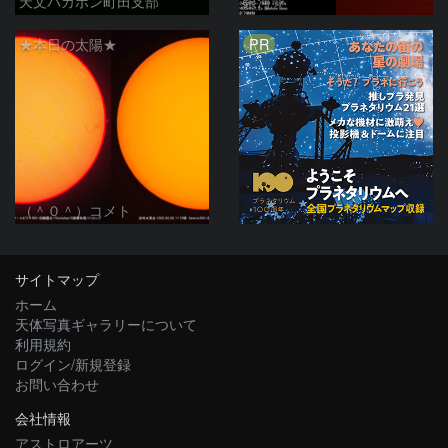
天文バカボン町田支部
銀河☆
PR
★本日の太陽★
（＾０＾）コメト
サイトマップ
ホーム
天体写真ギャラリーについて
利用規約
ログイン/新規登録
お問い合わせ
会社情報
アストロアーツ