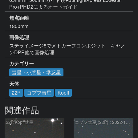
Pro+PHD2によるオートガイド
焦点距離
1800mm
画像処理
ステライメージ8でメトカーフコンポジット　キヤノ
ンDPP他で画像処理
カテゴリー
彗星・小惑星・準惑星
天体
22P
コプフ彗星
Kopff
関連作品
22P/Kopff彗星
コプフ彗星 (22P) : 2022/11/21