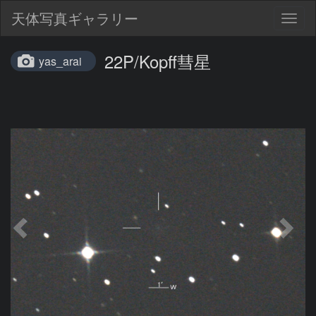
天体写真ギャラリー
Togg
navig
22P/Kopff彗星
yas_arai