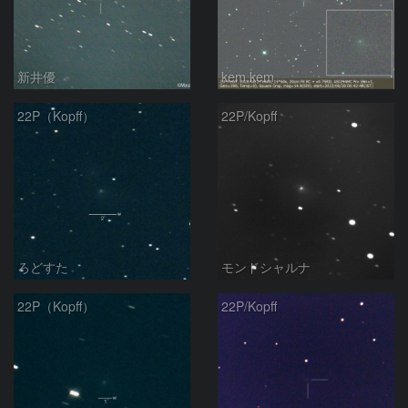
新井優
kem.kem
22P（Kopff）
22P/Kopff
ろどすた
モンドシャルナ
22P（Kopff）
22P/Kopff