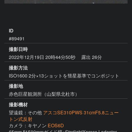
ID
#89491
撮影日時
2022年12月19日 20時44分50秒
露出 26分
撮影方法
ISO1600 2分×13ショットを彗星基準でコンポジット
撮影地
赤色巨星観測所（山梨県北杜市）
撮影機材
望遠鏡：その他
アスコSE310PWS 31cmF5.8ニュー
トン式反射
カメラ：キヤノン
EOS6D
65mm fl1500mmガイド鏡+StarlightXpress Lodestar 