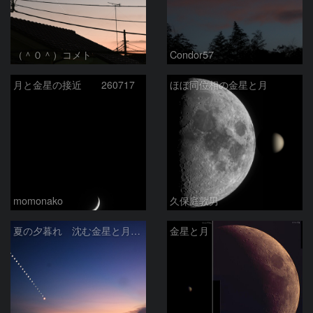
（＾０＾）コメト
Condor57
月と金星の接近 260717
ほぼ同位相の金星と月
momonako
久保庭敦男
夏の夕暮れ 沈む金星と月 2026/7/20
金星と月