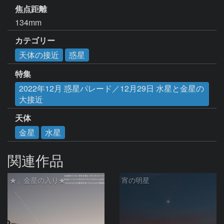
焦点距離
134mm
カテゴリー
天体の接近
惑星
特集
2022年12月 惑星パレード／12月29日 水星と金星の
大接近
天体
金星
水星
関連作品
★」金星の入り★
宵の明星