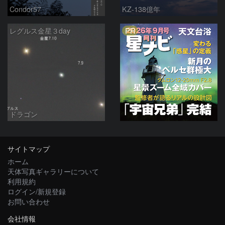
Condor57
KZ-138億年
PR
レグルス金星３day
ドラゴン
サイトマップ
ホーム
天体写真ギャラリーについて
利用規約
ログイン/新規登録
お問い合わせ
会社情報