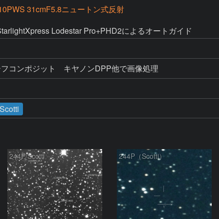
10PWS 31cmF5.8ニュートン式反射
arlightXpress Lodestar Pro+PHD2によるオートガイド
ーフコンポジット　キヤノンDPP他で画像処理
Scotti
244P/Scotti
244P（Scotti）