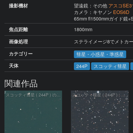
撮影機材
望遠鏡：その他
アスコSE3
カメラ：キヤノン
EOS6D
65mm fl1500mmガイド鏡+St
焦点距離
1800mm
画像処理
ステライメージ8でメトカ
カテゴリー
彗星・小惑星・準惑星
天体
244P
スコッティ彗星
関連作品
スコッティ彗星 ( 244P ) の予報位置：2025/04/04
スコッティ彗星 ( 244P ) : 2023/01/21