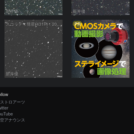
新井優
新井優
PR
スコッティ彗星(431P)：2021/10/28
新井優
llow
ストロアーツ
itter
ouTube
空アナウンス