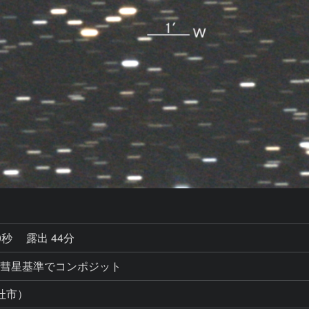
0秒
露出 44分
ットを彗星基準でコンポジット
杜市）