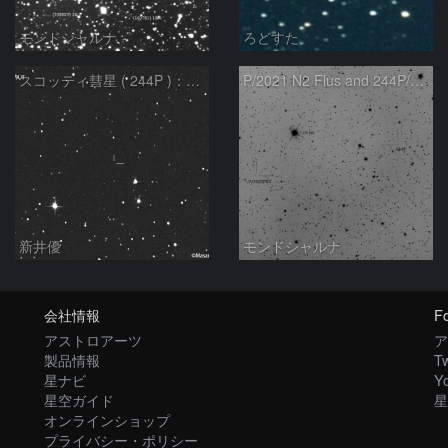
モンドシャルナ
ろどすた
スコッティ彗星 ( 244P )：2021/12/05
P/2021 N2 Flus and 244P/Scotti
新井優
モンドシャルナ
会社情報
Fo
アストロアーツ
ア
製品情報
Tw
星ナビ
Y
星空ガイド
星
オンラインショップ
プライバシー・ポリシー