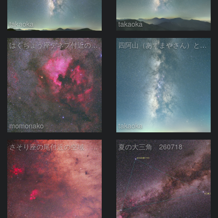
takaoka
takaoka
はくちょう座デネブ付近の空域 260720
四阿山（あずまやさん）と立ち昇る夏の銀河
momonako
takaoka
さそり座の尾付近の空域 260718
夏の大三角 260718