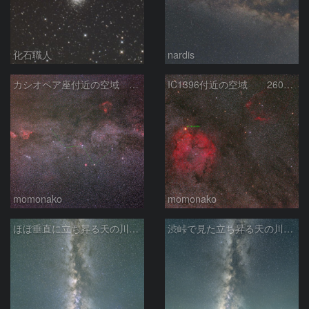
化石職人
nardis
カシオペア座付近の空域 260720
IC1396付近の空域 260720
momonako
momonako
ほぼ垂直に立ち昇る天の川銀河
渋峠で見た立ち昇る天の川銀河