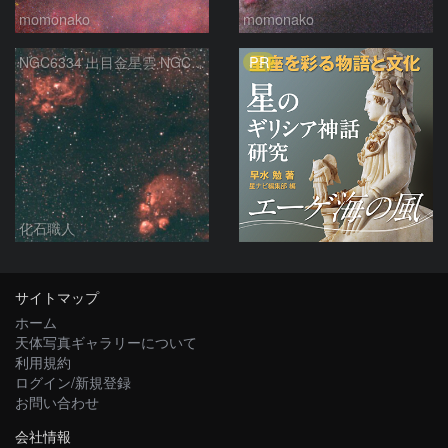
momonako
momonako
PR
NGC6334 出目金星雲 NGC6357 彼岸花星雲 さそり座
化石職人
サイトマップ
ホーム
天体写真ギャラリーについて
利用規約
ログイン/新規登録
お問い合わせ
会社情報