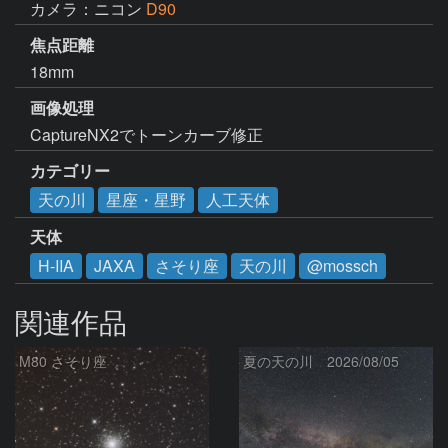
カメラ：ニコン
D90
焦点距離
18mm
画像処理
CaptureNX2でトーンカーブ修正
カテゴリー
天の川
星座・星野
人工天体
天体
H-IIA
JAXA
さそり座
天の川
@mossch
関連作品
M80 さそり座
夏の天の川 2026/08/05