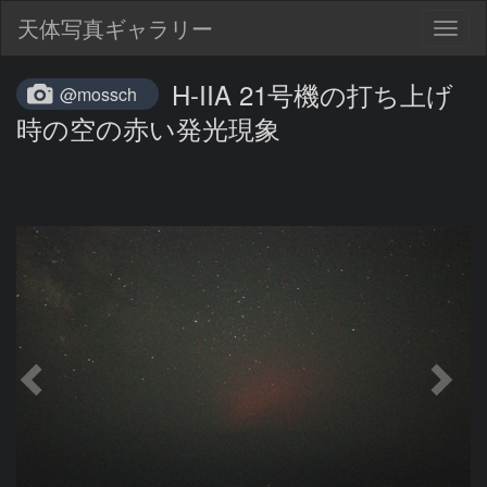
天体写真ギャラリー
Togg
navig
H-IIA 21号機の打ち上げ
@mossch
時の空の赤い発光現象