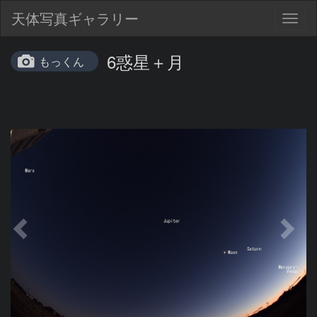
天体写真ギャラリー
Togg
navig
6惑星＋月
もっくん