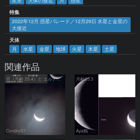
星景
天体の接近
月
惑星
特集
2022年12月 惑星パレード／12月29日 水星と金星の
大接近
天体
月
水星
金星
地球
火星
木星
土星
関連作品
月（月齢 25.4）と エルナト（おうし座β星）
月齢25.3
Condor57
Aya鶴