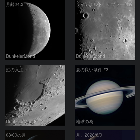
月齢24.3
ラインホルト、ケプラー付近
DunkelerMond
DunkelerMond
虹の入江
夏の良い条件 #3
DunkelerMond
地球の為
08/09の月
月、2026/8/9