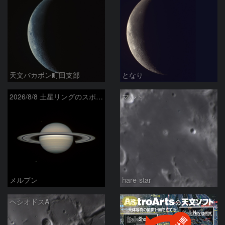
天文バカボン町田支部
となり
2026/8/8 土星リングのスポーク
マルト
メルプン
hare-star
PR
ヘシオドスA