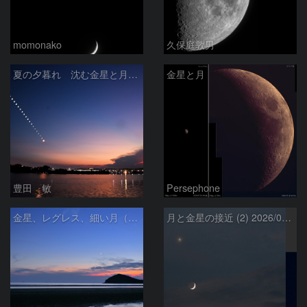
momonako
久保庭敦男
夏の夕暮れ 沈む金星と月 2026/7/20
金星と月
豊田 敏
Persephone
金星、レグレス、細い月（７月１６日）
月と金星の接近 (2) 2026/07/17