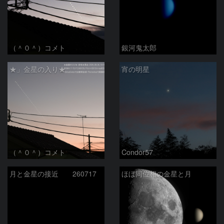
（＾０＾）コメト
銀河鬼太郎
★」金星の入り★
宵の明星
（＾０＾）コメト
Condor57
月と金星の接近 260717
ほぼ同位相の金星と月