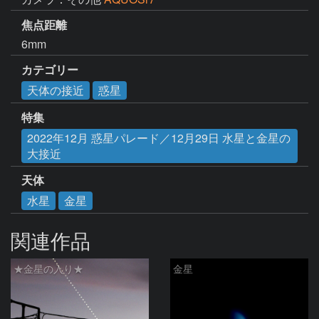
焦点距離
6mm
カテゴリー
天体の接近
惑星
特集
2022年12月 惑星パレード／12月29日 水星と金星の
大接近
天体
水星
金星
関連作品
★金星の入り★
金星