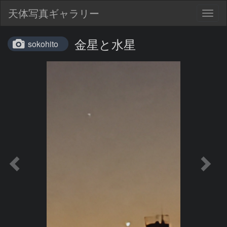
天体写真ギャラリー
Togg
navig
金星と水星
sokohito