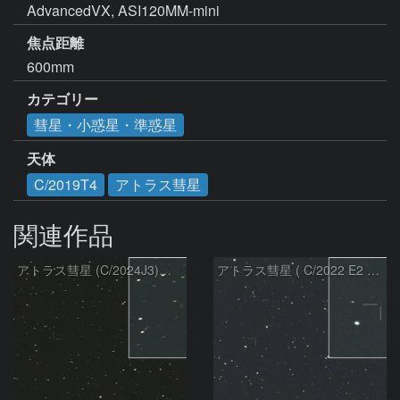
AdvancedVX, ASI120MM-mini
焦点距離
600mm
カテゴリー
彗星・小惑星・準惑星
天体
C/2019T4
アトラス彗星
関連作品
アトラス彗星 (C/2024J3)：2026/08/05
アトラス彗星 ( C/2022 E2 )：2026/07/27