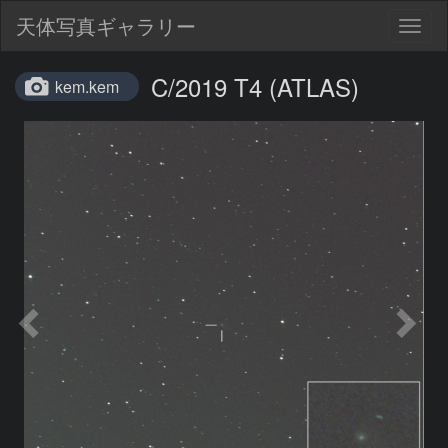
天体写真ギャラリー
Togg
navig
C/2019 T4 (ATLAS)
kem.kem