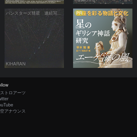
PR
パンスターズ彗星 連続写真 再処理
KIHARAN
llow
ストロアーツ
itter
ouTube
空アナウンス