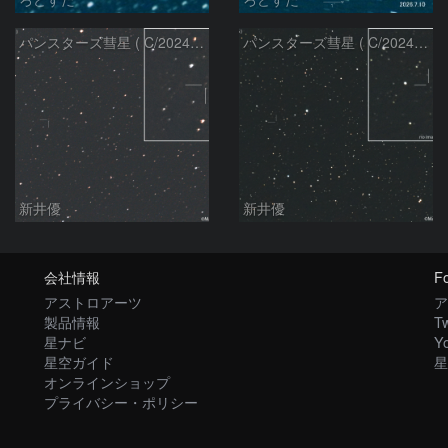
パンスターズ彗星 ( C/2024R4 )：2026/06/28
パンスターズ彗星 ( C/2024G4 )の予報位置：2026/06/23
新井優
新井優
会社情報
Fo
アストロアーツ
ア
製品情報
Tw
星ナビ
Y
星空ガイド
星
オンラインショップ
プライバシー・ポリシー