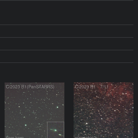
C/2023 R1(PanSTARRS)
C/2023 R1 7/11
kem.kem
masachin2