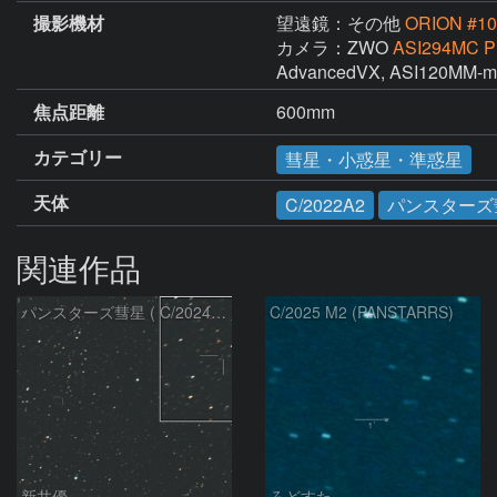
撮影機材
望遠鏡：その他
ORION #10
カメラ：ZWO
ASI294MC P
AdvancedVX, ASI120MM-mi
焦点距離
600mm
カテゴリー
彗星・小惑星・準惑星
天体
C/2022A2
パンスターズ
関連作品
パンスターズ彗星 ( C/2024R4 )：2026/07/27
C/2025 M2 (PANSTARRS)
新井優
ろどすた