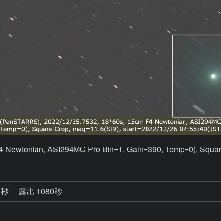
4 Newtonian, ASI294MC Pro Bin=1, Gain=390, Temp=0), Squar
0秒
露出 1080秒