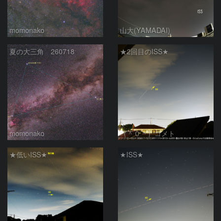
momonako
山大(YAMADAI)
夏の大三角 260718
★2回目のISS★
momonako
（＾０＾）コメト
★低いISS★
★ISS★