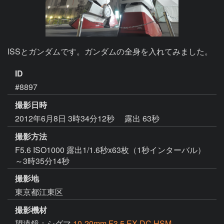
ISSとガンダムです。ガンダムの全身を入れてみました。
ID
#8897
撮影日時
2012年6月8日 3時34分12秒
露出 63秒
撮影方法
F5.6 ISO1000 露出1/1.6秒x63枚（1秒インターバル）
～3時35分14秒
撮影地
東京都江東区
撮影機材
望遠鏡：シグマ
10-20mm F3.5 EX DC HSM