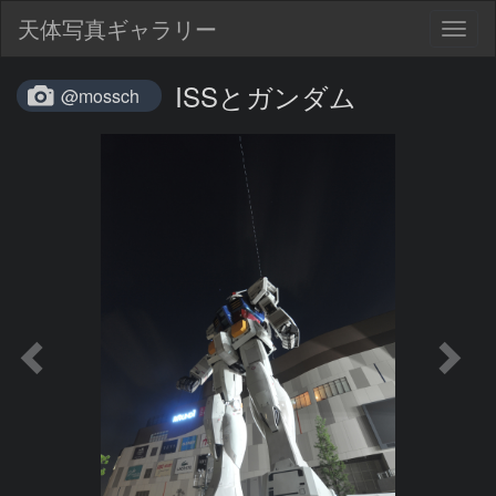
天体写真ギャラリー
Togg
navig
ISSとガンダム
@mossch