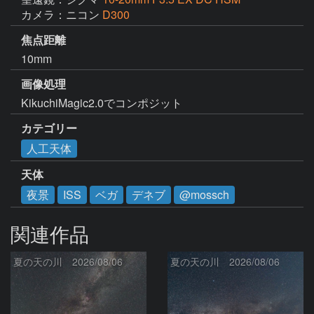
カメラ：ニコン
D300
焦点距離
10mm
画像処理
KikuchiMagic2.0でコンポジット
カテゴリー
人工天体
天体
夜景
ISS
ベガ
デネブ
@mossch
関連作品
夏の天の川 2026/08/06
夏の天の川 2026/08/06