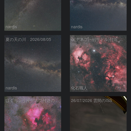
nardis
nardis
夏の天の川 2026/08/05
α(デネブ)~γ(サドル)付近 NGC7000 北アメリカ星雲 IC5067~5070 ペリカン星雲 はくちょう座
nardis
化石職人
はくちょう座デネブ付近の空域 260720
26/07/2026 雲間のISS