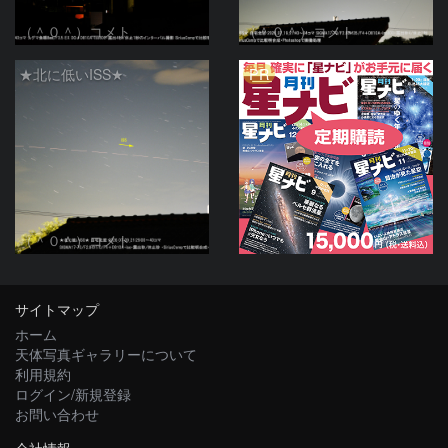
（＾０＾）コメト
（＾０＾）コメト
PR
★北に低いISS★
（＾０＾）コメト
サイトマップ
ホーム
天体写真ギャラリーについて
利用規約
ログイン/新規登録
お問い合わせ
会社情報