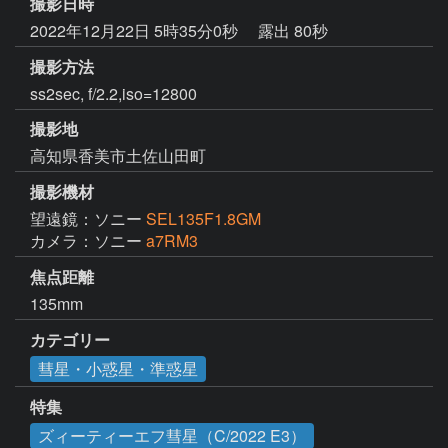
撮影日時
2022年12月22日 5時35分0秒
露出 80秒
撮影方法
ss2sec, f/2.2,iso=12800
撮影地
高知県香美市土佐山田町
撮影機材
望遠鏡：ソニー
SEL135F1.8GM
カメラ：ソニー
a7RM3
焦点距離
135mm
カテゴリー
彗星・小惑星・準惑星
特集
ズィーティーエフ彗星（C/2022 E3）