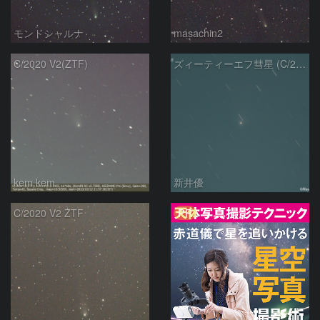
モンドシャルナ
masachin2
C/2020 V2(ZTF)
ズィーティーエフ彗星 (C/2020V2)：202309/12
kem.kem
新井優
PR
C/2020 V2 ZTF