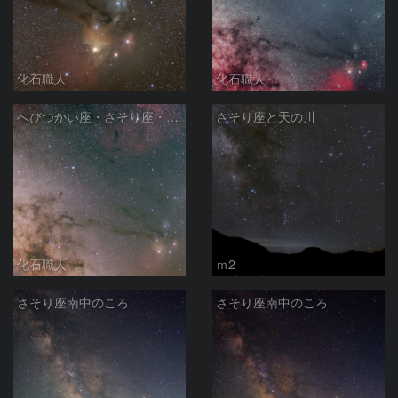
化石職人
化石職人
へびつかい座・さそり座・いて座と天の川
さそり座と天の川
化石職人
ｍ2
さそり座南中のころ
さそり座南中のころ