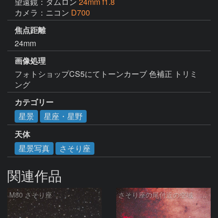
望遠鏡：タムロン
24mm f1.8
カメラ：ニコン
D700
焦点距離
24mm
画像処理
フォトショップCS5にてトーンカーブ 色補正 トリミ
ング
カテゴリー
星景
星座・星野
天体
星景写真
さそり座
関連作品
M80 さそり座
さそり座の尾付近の空域 260718