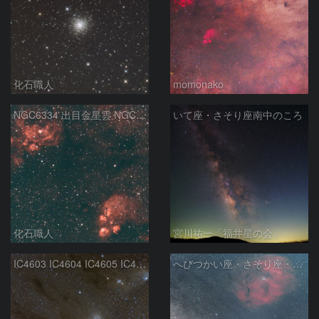
化石職人
momonako
NGC6334 出目金星雲 NGC6357 彼岸花星雲 さそり座
いて座・さそり座南中のころ
化石職人
宮川祐一「福井星の会」
IC4603 IC4604 IC4605 IC4606 Sh2-9 IC4592 カラフルタウン 青い馬頭星雲 さそり座
へびつかい座・さそり座・いて座と天の川