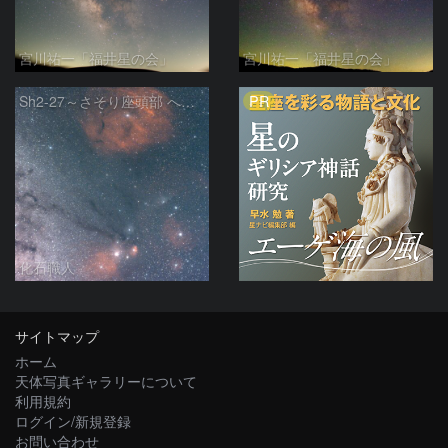
宮川祐一「福井星の会」
宮川祐一「福井星の会」
PR
Sh2-27～さそり座頭部 へびつかい座 さそり座
化石職人
サイトマップ
ホーム
天体写真ギャラリーについて
利用規約
ログイン/新規登録
お問い合わせ