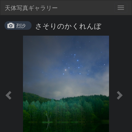
天体写真ギャラリー
Togg
navig
さそりのかくれんぼ
烈沙