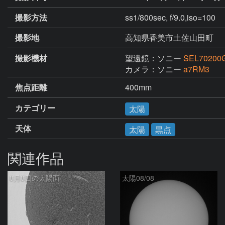
撮影方法
ss1/800sec, f/9.0,iso=100
撮影地
高知県香美市土佐山田町
撮影機材
望遠鏡：ソニー
SEL70200G
カメラ：ソニー
a7RM3
焦点距離
400mm
カテゴリー
太陽
天体
太陽
黒点
関連作品
8月8日の太陽面
太陽08/08