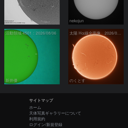
ta-o
nekojun
活動領域 4501：2026/08/06
太陽 Hα線全面像 2026/08/07
新井優
のくとす
サイトマップ
ホーム
天体写真ギャラリーについて
利用規約
ログイン/新規登録