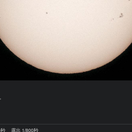
。

0秒
露出 1/800秒