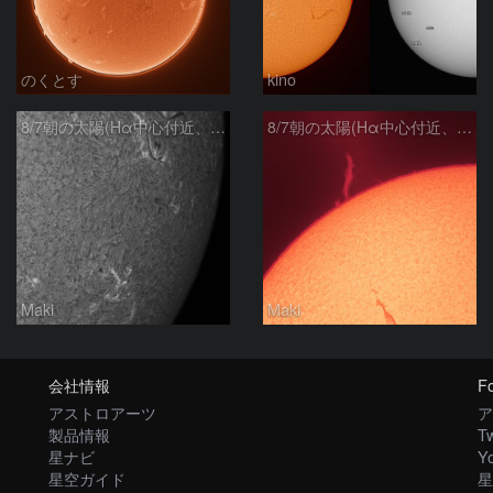
のくとす
kino
8/7朝の太陽(Hα中心付近、4498、4502付近)
8/7朝の太陽(Hα中心付近、プロミネンス)
Maki
Maki
会社情報
Fo
アストロアーツ
ア
製品情報
Tw
星ナビ
Y
星空ガイド
星