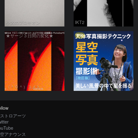
小犬のプロキオン
IKT2
PR
★サージ３日間の変化★
（＾０＾）コメト
llow
ストロアーツ
itter
ouTube
空アナウンス