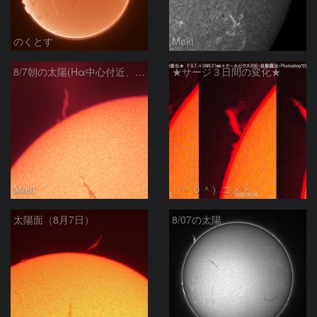
のくとす
Maki
8/7朝の太陽(Hα中心付近、プロミネンス)
★サージ３日間の変化★
Maki
（＾０＾）コメト
太陽面（8月7日）
8/07の太陽