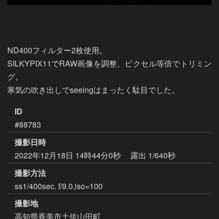
ND400フィルター2枚使用。

SILKYPIX11でRAW画像を調整、ピクセル等倍でトリミン
グ。

寒気の吹き出しでseeingはまったく駄目でした。
ID
#88783
撮影日時
2022年12月18日 14時44分0秒
露出 1/640秒
撮影方法
ss1/400sec. f/9.0,iso=100
撮影地
高知県香美市土佐山田町