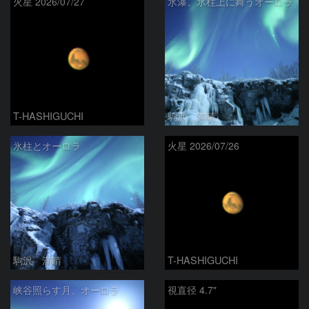
火星 2026/07/27
氷瀑、氷柱上に舞うオーロラ
T-HASHIGUCHI
駒沢 満晴
氷柱とオーロラ
火星 2026/07/26
駒沢 満晴
T-HASHIGUCHI
峡谷照らす月、オーロラ
視直径 4.7"