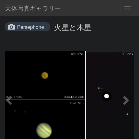
天体写真ギャラリー
Togg
navig
火星と木星
Persephone