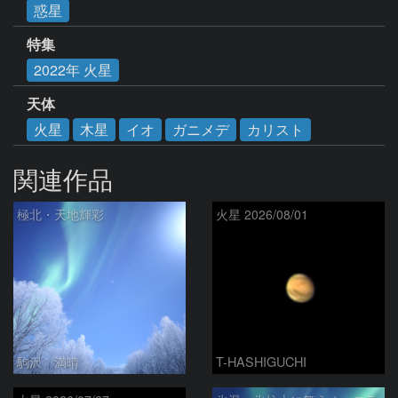
惑星
特集
2022年 火星
天体
火星
木星
イオ
ガニメデ
カリスト
関連作品
極北・天地輝彩
火星 2026/08/01
駒沢 満晴
T-HASHIGUCHI