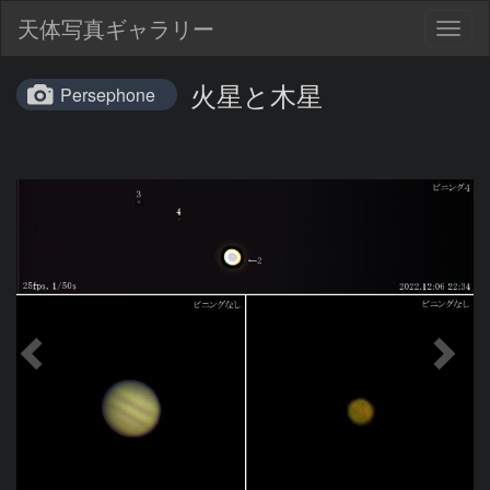
天体写真ギャラリー
Togg
navig
火星と木星
Persephone