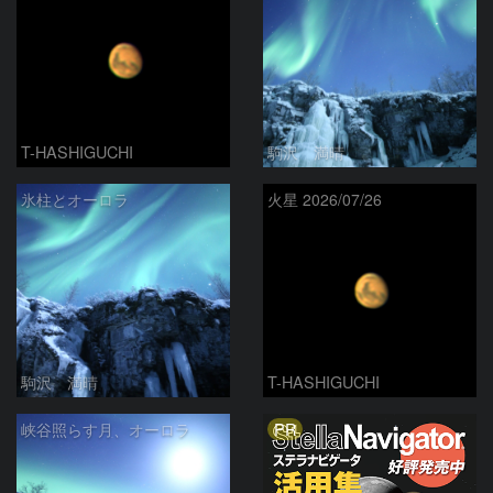
T-HASHIGUCHI
駒沢 満晴
氷柱とオーロラ
火星 2026/07/26
駒沢 満晴
T-HASHIGUCHI
PR
峡谷照らす月、オーロラ