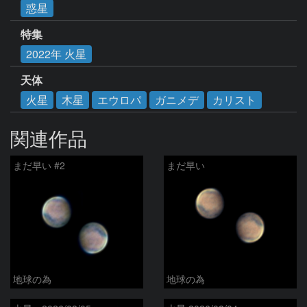
惑星
特集
2022年 火星
天体
火星
木星
エウロパ
ガニメデ
カリスト
関連作品
まだ早い #2
まだ早い
地球の為
地球の為