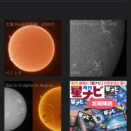
太陽 Hα線全面像 2026/08/07
8/7朝の太陽(Hα中心付近、4498、4502付近)
のくとす
Maki
PR
Sun in H-alpha on August 7, 2026