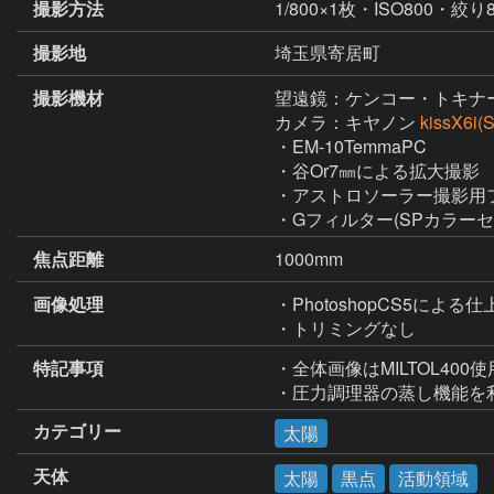
撮影方法
1/800×1枚・ISO800・絞り8
撮影地
埼玉県寄居町
撮影機材
望遠鏡：ケンコー・トキナ
カメラ：キヤノン
kissX6i
・EM-10TemmaPC

・谷Or7㎜による拡大撮影

・アストロソーラー撮影用フ
・Gフィルター(SPカラーセ
焦点距離
1000mm
画像処理
・PhotoshopCS5による仕
・トリミングなし
特記事項
・全体画像はMILTOL400使用
・圧力調理器の蒸し機能を
カテゴリー
太陽
天体
太陽
黒点
活動領域