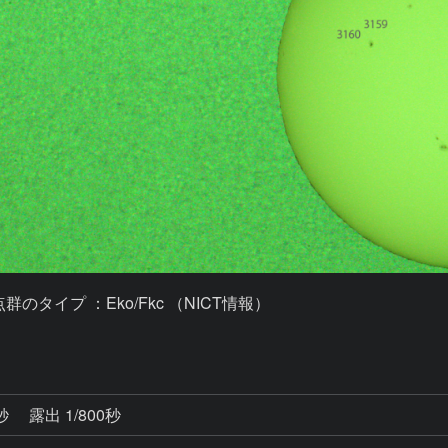
点群のタイプ ：Eko/Fkc （NICT情報）

0秒
露出 1/800秒