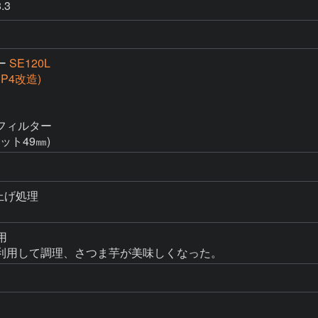
.3
ー
SE120L
(SP4改造)
ィルター

ット49㎜)
上げ処理



利用して調理、さつま芋が美味しくなった。