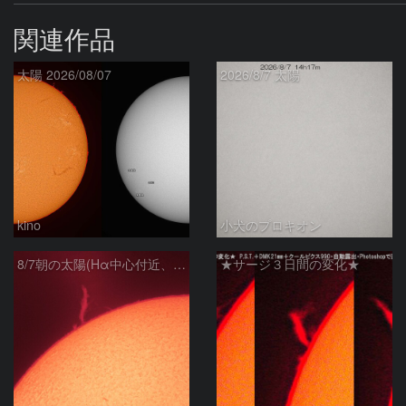
関連作品
太陽 2026/08/07
2026/8/7 太陽
kino
小犬のプロキオン
8/7朝の太陽(Hα中心付近、プロミネンス)
★サージ３日間の変化★