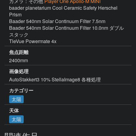
カメラ：その他
Player One Apollo-M MINI
baader planetarium Cool Ceramic Safety Herschel 
Prism

Baader 540nm Solar Continuum Filter 7.5nm

Baader 540nm Solar Continuum Filter 10.0nm ダブル
スタック

TleVue Powermate 4x
焦点距離
2400mm
画像処理
AutoStakkert3 10% StellaImage8 各種処理
カテゴリー
太陽
天体
太陽