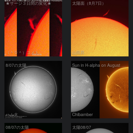
★サージ３日間の変化★
太陽面（8月7日）
（＾０＾）コメト
山田昇
8/07の太陽
Sun in H-alpha on August 7, 2026
ハム太
Chibamber
08/07の太陽
太陽08/07