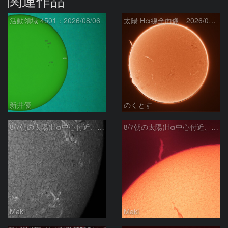
関連作品
活動領域 4501：2026/08/06
太陽 Hα線全面像 2026/08/07
新井優
のくとす
8/7朝の太陽(Hα中心付近、4498、4502付近)
8/7朝の太陽(Hα中心付近、プロミネンス)
Maki
Maki