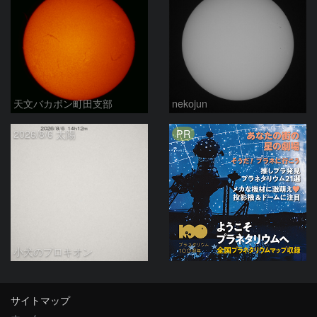
天文バカボン町田支部
nekojun
PR
2026/8/6 太陽
小犬のプロキオン
サイトマップ