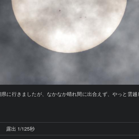
潟県に行きましたが、なかなか晴れ間に出合えず、やっと雲越
秒
露出 1/125秒