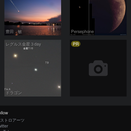
豊田 敏
Persephone
PR
レグルス金星３day
ドラゴン
llow
ストロアーツ
itter