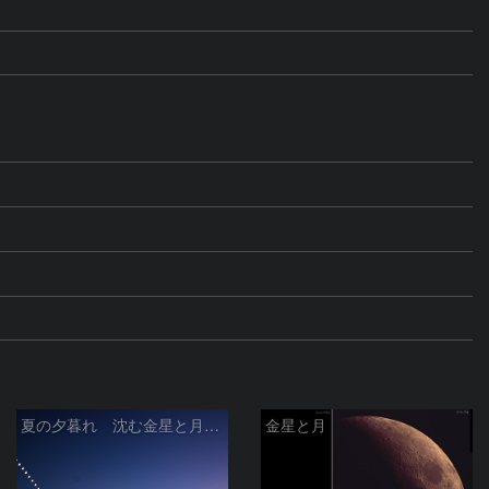
夏の夕暮れ 沈む金星と月 2026/7/20
金星と月