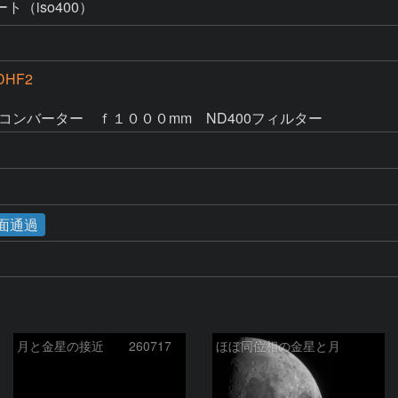
（iso400）
DHF2
アコンバーター　ｆ１０００mm　ND400フィルター
陽面通過
月と金星の接近 260717
ほぼ同位相の金星と月