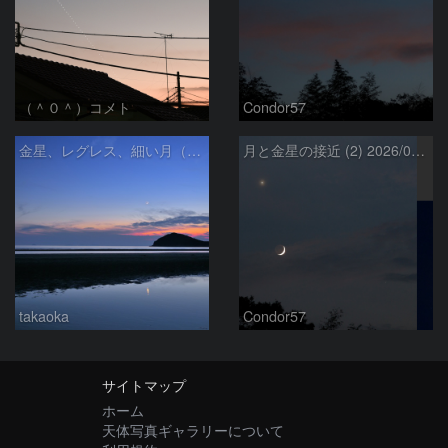
（＾０＾）コメト
Condor57
金星、レグレス、細い月（７月１６日）
月と金星の接近 (2) 2026/07/17
takaoka
Condor57
サイトマップ
ホーム
天体写真ギャラリーについて