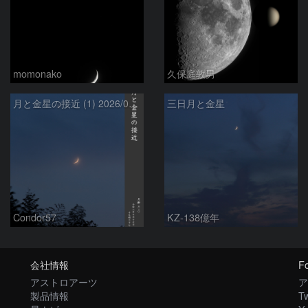
momonako
久保庭敦男
月と金星の接近 (1) 2026/07/17
三日月と金星
Condor57
KZ-138億年
会社情報
Fo
アストロアーツ
ア
製品情報
Tw