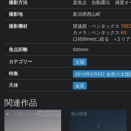
撮影方法
直焦点 自動露出 感度オート
撮影地
新潟県西山町
撮影機材
望遠鏡：ペンタックス
75E
カメラ：ペンタックス
K5
口径50mmに絞る　×２リ
焦点距離
500mm
カテゴリー
太陽
特集
2012年6月6日 金星の太
天体
金星
関連作品
★」金星の入り★
宵の明星