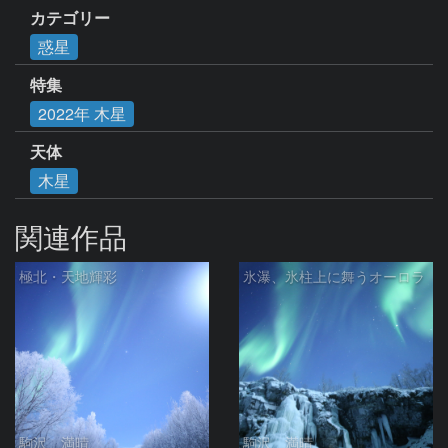
カテゴリー
惑星
特集
2022年 木星
天体
木星
関連作品
極北・天地輝彩
氷瀑、氷柱上に舞うオーロラ
駒沢 満晴
駒沢 満晴