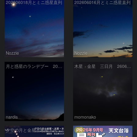
202606018月とミニ惑星直列
202606016月とミニ惑星直列
Nozzie
Nozzie
月と惑星のランデブー 2026/06/19
木星 金星 三日月 260618
nardis
momonako
PR
夕空の月と金星・木星・水星の接近 2026/6/18