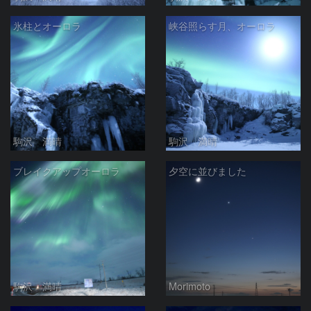
氷柱とオーロラ
峡谷照らす月、オーロラ
駒沢 満晴
駒沢 満晴
ブレイクアップオーロラ
夕空に並びました
駒沢 満晴
Morimoto