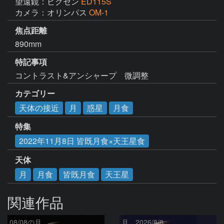
望遠鏡：ビクセン
ED115S
カメラ：オリンパス
OM-1
焦点距離
890mm
特記事項
コントラスト&アンシャープ　微調整
カテゴリー
天体の接近
月
惑星
月食
特集
2022年11月8日 皆既月食×天王星食
天体
月
月食
皆既月食
天王星
関連作品
08/08の月
月、2026/8/8