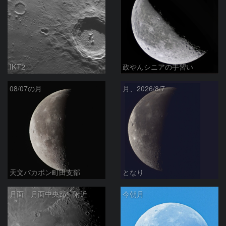
IKT2
政やんシニアの手習い
08/07の月
月、2026/8/7
天文バカボン町田支部
となり
月面「月面中央部」附近
今朝月