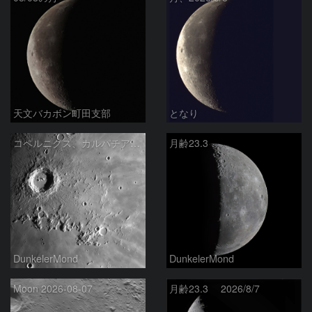
天文バカボン町田支部
となり
コペルニクス、カルパチア山脈付近
月齢23.3
DunkelerMond
DunkelerMond
Moon 2026-08-07
月齢23.3 2026/8/7