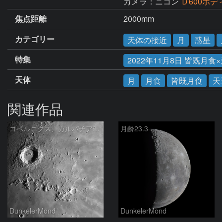
カメラ：ニコン
Ｄ600ボデ
焦点距離
2000mm
カテゴリー
天体の接近
月
惑星
特集
2022年11月8日 皆既月食
天体
月
月食
皆既月食
天
関連作品
コペルニクス、カルパチア山脈付近
月齢23.3
DunkelerMond
DunkelerMond