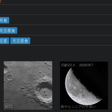
ィ
月食
×天王星食
王星
天王星食
Moon 2026-08-07
月齢23.3 2026/8/7
IKT2
政やんシニアの手習い