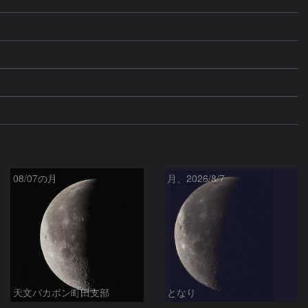
08/07の月
月、2026/8/7
天文バカボン町田支部
となり