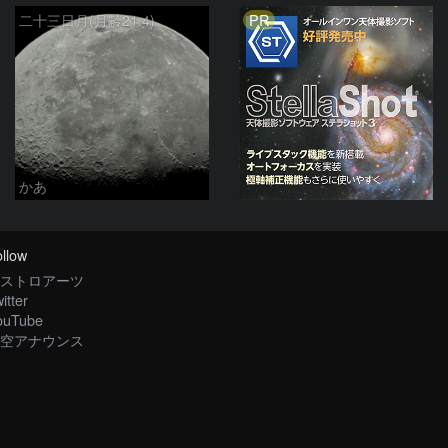
PR
二十三日月(月齢21.4)
かあ
llow
ストロアーツ
itter
ouTube
空アナウンス