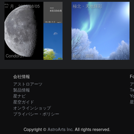
「月」2026/08/05
極北・天地輝彩
Condor57
駒沢 満晴
会社情報
Fo
アストロアーツ
ア
製品情報
Tw
星ナビ
Y
星空ガイド
星
オンラインショップ
プライバシー・ポリシー
Copyright ©
AstroArts Inc
. All rights reserved.