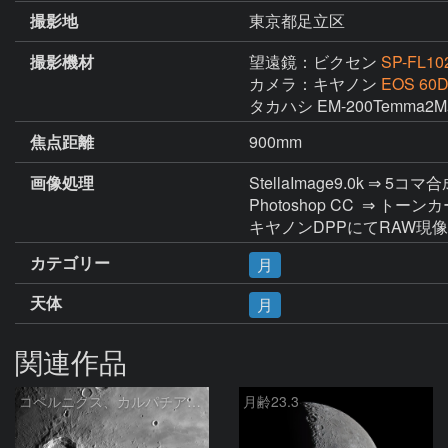
撮影地
東京都足立区
撮影機材
望遠鏡：ビクセン
SP-FL10
カメラ：キヤノン
EOS 60
タカハシ EM-200Temma
焦点距離
900mm
画像処理
StellaImage9.0k ⇒
Photoshop CC  ⇒ ト
キヤノンDPPにてRAW現像
カテゴリー
月
天体
月
関連作品
コペルニクス、カルパチア山脈付近
月齢23.3