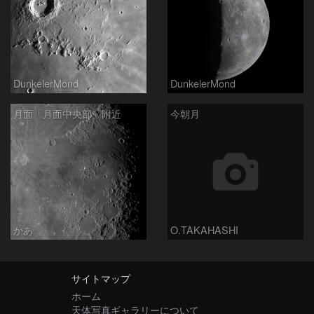
DunkelerMond
DunkelerMond
月面「月面中央部」附近
今朝月
かあ
O.TAKAHASHI
サイトマップ
ホーム
天体写真ギャラリーについて