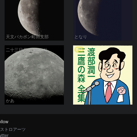
天文バカボン町田支部
となり
PR
二十三日月(月齢21.4)
かあ
llow
ストロアーツ
itter