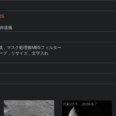
2S
D
2M赤道儀
 5コマ合成，マスク処理後MBSフィルター

ーンカーブ，リサイズ，文字入れ

Moon 2026-08-07
月齢23.3 2026/8/7