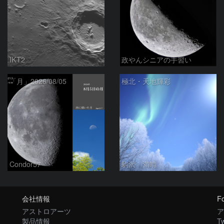
IKT2
政やんシニアの手習い
「月」2026/08/05
極北・天地輝彩
Condor57
駒沢 満晴
会社情報
Fo
アストロアーツ
ア
製品情報
Tw