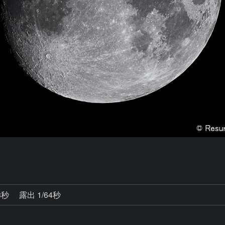
3秒
露出 1/64秒