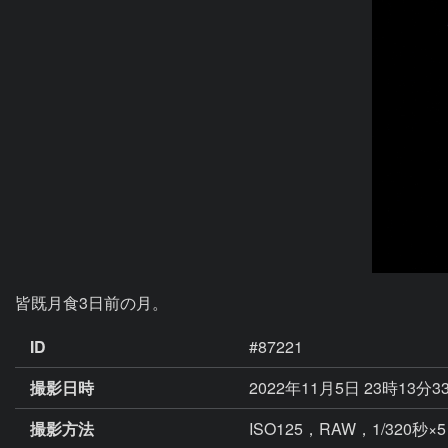
皆既月食3日前の月。
ID
#87221
撮影日時
2022年11月5日 23時13分3
撮影方法
ISO125，RAW，1/320秒×5