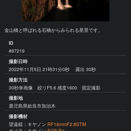
金山橋と呼ばれる石橋からみられる星景です。
ID
#87219
撮影日時
2022年11月5日 21時31分0秒
露出 30秒
撮影方法
30秒単画像 絞リF5.6 感度1600 固定撮影
撮影地
鹿児島県姶良市加治木
撮影機材
望遠鏡：キヤノン
RF16mmF2.8STM
カメラ：キヤノン
EOS Ra