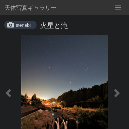
天体写真ギャラリー
Togg
navig
火星と滝
stenabi