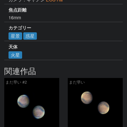
焦点距離
16mm
カテゴリー
星景
惑星
天体
火星
関連作品
まだ早い #2
まだ早い