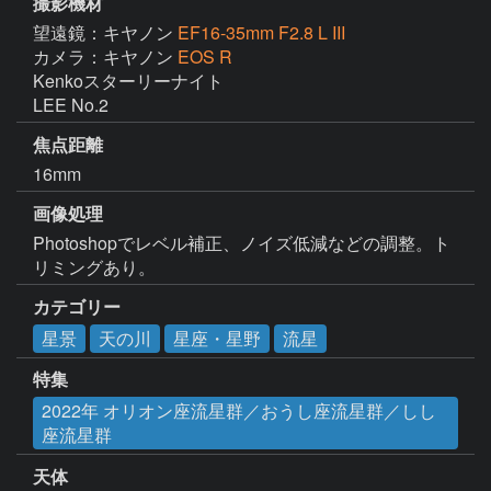
撮影機材
望遠鏡：キヤノン
EF16-35mm F2.8 L III
カメラ：キヤノン
EOS R
Kenkoスターリーナイト

LEE No.2
焦点距離
16mm
画像処理
Photoshopでレベル補正、ノイズ低減などの調整。ト
リミングあり。
カテゴリー
星景
天の川
星座・星野
流星
特集
2022年 オリオン座流星群／おうし座流星群／しし
座流星群
天体