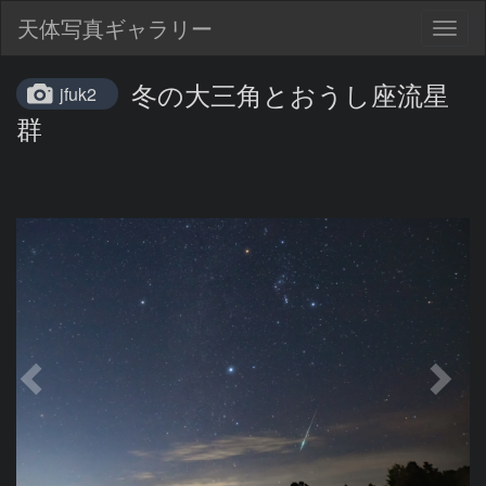
天体写真ギャラリー
Togg
navig
冬の大三角とおうし座流星
jfuk2
群