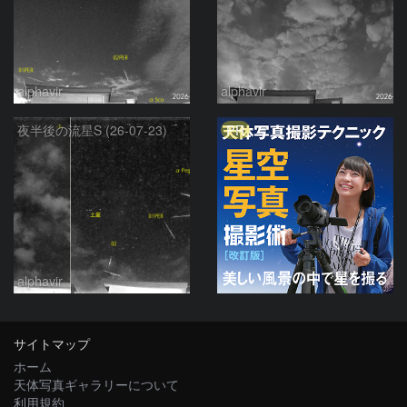
alphavir
alphavir
PR
夜半後の流星S (26-07-23)
alphavir
サイトマップ
ホーム
天体写真ギャラリーについて
利用規約