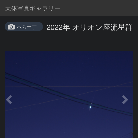
天体写真ギャラリー
Togg
navig
2022年 オリオン座流星群
へら一丁