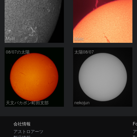
Maki
Maki
08/07の太陽
太陽08/07
天文バカボン町田支部
nekojun
会社情報
Fo
アストロアーツ
ア