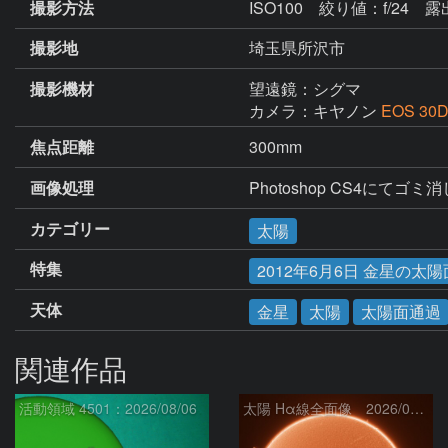
撮影方法
ISO100 絞り値：f/24 露
撮影地
埼玉県所沢市
撮影機材
望遠鏡：シグマ
カメラ：キヤノン
EOS 30
焦点距離
300mm
画像処理
Photoshop CS4にて
カテゴリー
太陽
特集
2012年6月6日 金星の太
天体
金星
太陽
太陽面通過
関連作品
活動領域 4501：2026/08/06
太陽 Hα線全面像 2026/08/07