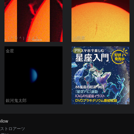
（＾０＾）コメト
山田昇
PR
金星
銀河鬼太郎
llow
ストロアーツ