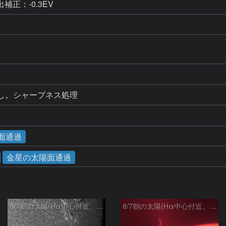
出補正：-0.3EV
D
ゴミ消し。シャープネス処理
陽面通過
金星の太陽面通過
8/7朝の太陽(Hα中心付近、4498、4502付近)
8/7朝の太陽(Hα中心付近、プロミネンス)