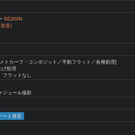
ー
SE200N
(新改造)
 [メトカーフ・コンポジット／手動フラット／各種処理]

上げ処理

ケジュール撮影
ノート彗星