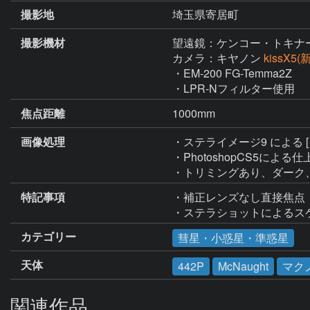
撮影地
埼玉県寄居町
撮影機材
望遠鏡：ケンコー・トキナ
カメラ：キヤノン
kissX5
・EM-200 FG-Temma2Z

・LPR-Nフィルター使用
焦点距離
1000mm
画像処理
・ステライメージ9 による
・PhotoshopCS5による仕
特記事項
・補正レンズなし直接焦点

・ステラショットによるス
カテゴリー
彗星・小惑星・準惑星
天体
442P
McNaught
マク
関連作品