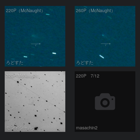
220P（McNaught）
260P（McNaught）
ろどすた
ろどすた
320P/McNaught
220P 7/12
モンドシャルナ
masachin2