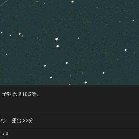
す。予報光度18.2等。
7秒
露出 32分
5.0