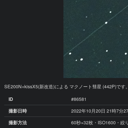
SE200N+kissX5(新改造)による マクノート彗星 (442P)で
ID
#86581
撮影日時
2022年10月20日 21時7分2
撮影方法
60秒×32枚・ISO1600・絞り