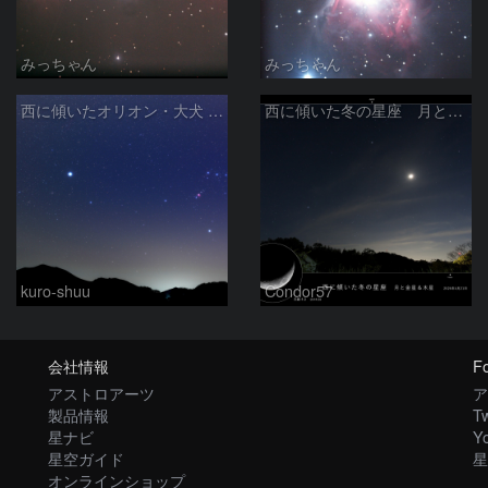
みっちゃん
みっちゃん
西に傾いたオリオン・大犬 (2026/04/21)
西に傾いた冬の星座 月と金星＆木星
kuro-shuu
Condor57
会社情報
Fo
アストロアーツ
ア
製品情報
Tw
星ナビ
Y
星空ガイド
星
オンラインショップ