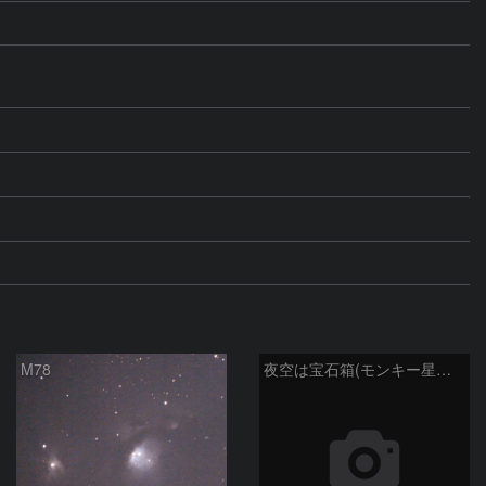
M78
夜空は宝石箱(モンキー星雲 NGC2174) Seestar50