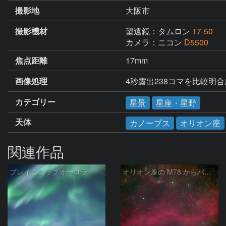
撮影地
大阪市
撮影機材
望遠鏡：タムロン
17-50
カメラ：ニコン
D5500
焦点距離
17mm
画像処理
4秒露出238コマを比較明合
カテゴリー
星景
星座・星野
天体
カノープス
オリオン座
関連作品
ブレイクアップオーロラ
オリオン座の M78 からバーナードループをまたいで LDN1622あたり