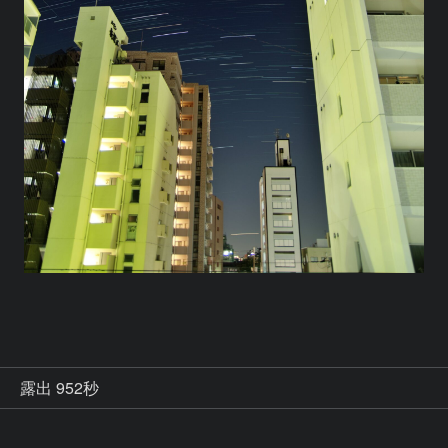
秒
露出 952秒