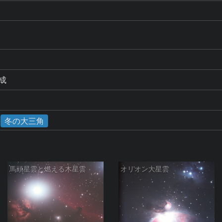
成
冬の大三角
馬頭星雲と燃える木星雲
オリオン大星雲