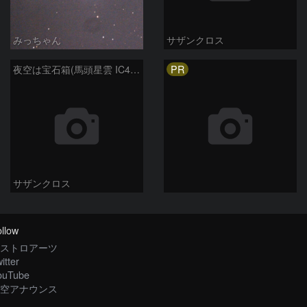
みっちゃん
サザンクロス
PR
夜空は宝石箱(馬頭星雲 IC434) Seestar50
サザンクロス
llow
ストロアーツ
itter
ouTube
空アナウンス