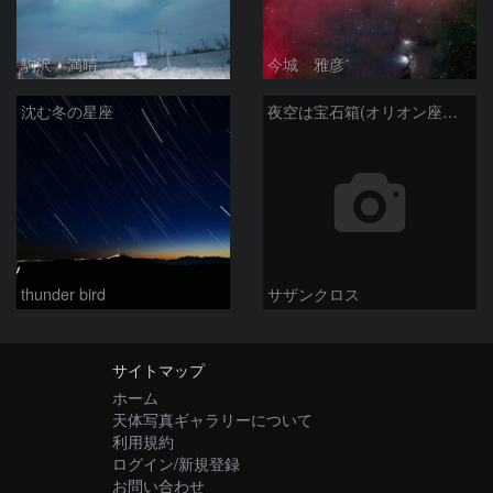
駒沢 満晴
今城 雅彦
沈む冬の星座
夜空は宝石箱(オリオン座大星雲 M42) Seestar50
thunder bird
サザンクロス
サイトマップ
ホーム
天体写真ギャラリーについて
利用規約
ログイン/新規登録
お問い合わせ