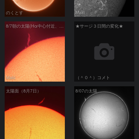
のくとす
Maki
8/7朝の太陽(Hα中心付近、プロミネンス)
★サージ３日間の変化★
Maki
（＾０＾）コメト
太陽面（8月7日）
8/07の太陽