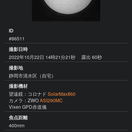
ID
#86511
撮影日時
2022年10月22日 14時21分21秒
露出 60秒
撮影地
静岡市清水区（自宅）
撮影機材
望遠鏡：コロナド
SolarMaxⅡ60
カメラ：ZWO
ASI290MC
Vixen GPD赤道儀
焦点距離
400mm