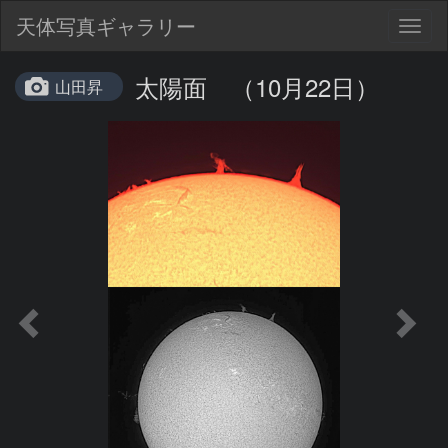
天体写真ギャラリー
Togg
navig
太陽面 （10月22日）
山田昇