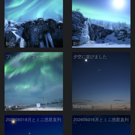
駒沢 満晴
駒沢 満晴
ブレイクアップオーロラ
夕空に並びました
駒沢 満晴
Morimoto
202606018月とミニ惑星直列
202606016月とミニ惑星直列