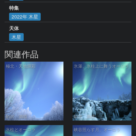
特集
2022年 木星
天体
木星
関連作品
極北・天地輝彩
氷瀑、氷柱上に舞うオーロラ
駒沢 満晴
駒沢 満晴
氷柱とオーロラ
峡谷照らす月、オーロラ