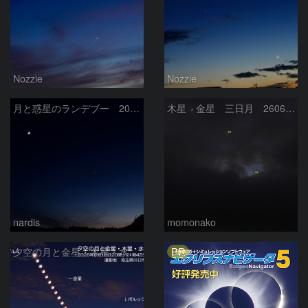
Nozzie
Nozzie
月と惑星のランデブー 2026/06/19
木星 金星 三日月 260618
nardis
momonako
PR
夕空の月と金星・木星・水星の接近 2026/6/18