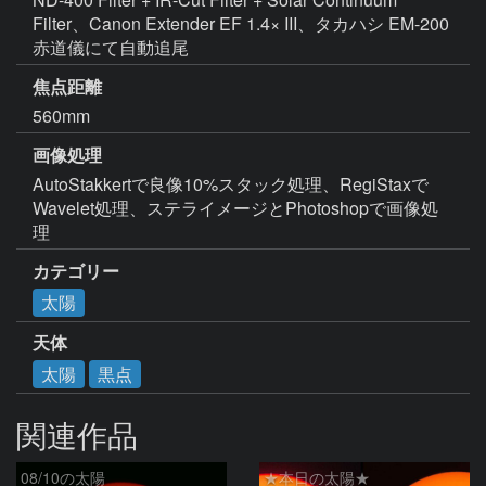
Filter、Canon Extender EF 1.4× III、タカハシ EM-200
赤道儀にて自動追尾
焦点距離
560mm
画像処理
AutoStakkertで良像10%スタック処理、RegiStaxで
Wavelet処理、ステライメージとPhotoshopで画像処
理
カテゴリー
太陽
天体
太陽
黒点
関連作品
08/10の太陽
★本日の太陽★