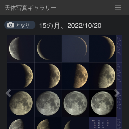
天体写真ギャラリー
Togg
navig
15の月、2022/10/20
となり