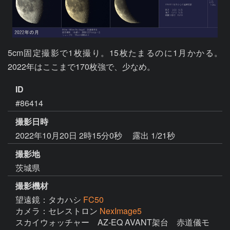
5cm固定撮影で1枚撮り。15枚たまるのに1月かかる。
2022年はここまで170枚強で、少なめ。
ID
#86414
撮影日時
2022年10月20日 2時15分0秒
露出 1/21秒
撮影地
茨城県
撮影機材
望遠鏡：タカハシ
FC50
カメラ：セレストロン
NexImage5
スカイウォッチャー　AZ-EQ AVANT架台　赤道儀モ