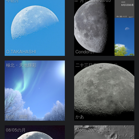
今朝月
「月」2026/08/05
O.TAKAHASHI
Condor57
極北・天地輝彩
二十三日月(月齢21.4)
駒沢 満晴
かあ
08/05の月
Moon 2026-08-04