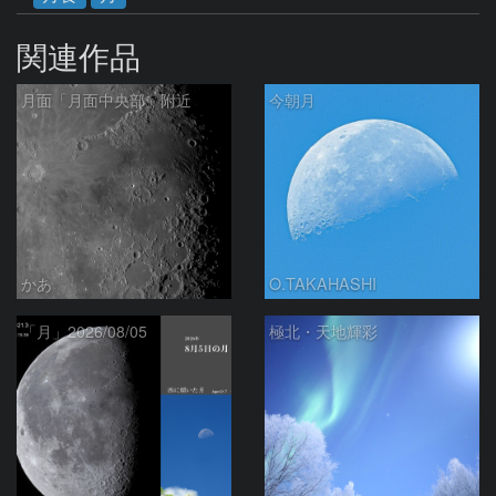
関連作品
月面「月面中央部」附近
今朝月
かあ
O.TAKAHASHI
「月」2026/08/05
極北・天地輝彩