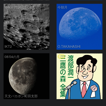
Moon 2026-08-04
今朝月
IKT2
O.TAKAHASHI
PR
08/04の月
天文バカボン町田支部