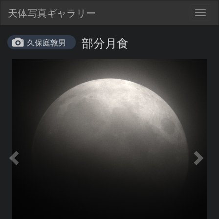
天体写真ギャラリー
Togg
navig
部分月食
久保庭敦男