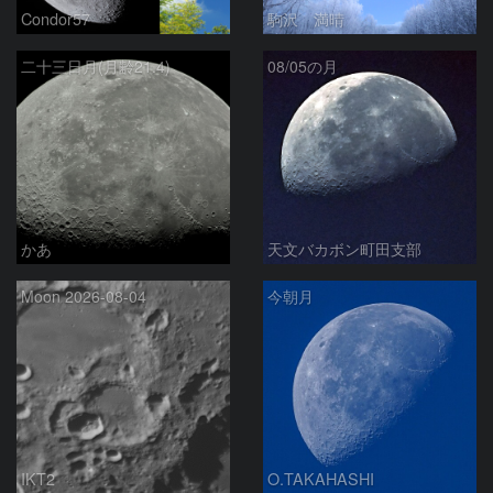
Condor57
駒沢 満晴
二十三日月(月齢21.4)
08/05の月
かあ
天文バカボン町田支部
Moon 2026-08-04
今朝月
IKT2
O.TAKAHASHI