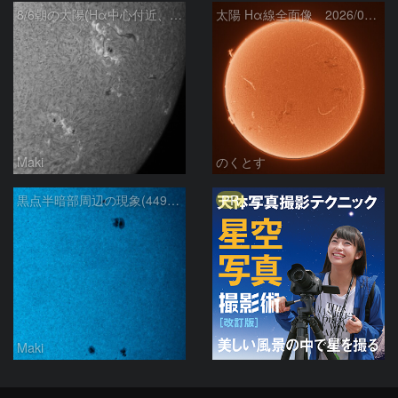
8/6朝の太陽(Hα中心付近、4498、4502付近)
太陽 Hα線全面像 2026/08/06
Maki
のくとす
PR
黒点半暗部周辺の現象(4498、4502付近)8/6
Maki