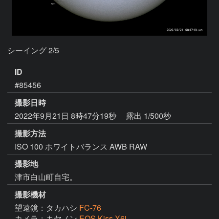
ID
#85456
撮影日時
2022年9月21日 8時47分19秒
露出 1/500秒
撮影方法
ISO 100 ホワイトバランス AWB RAW
撮影地
津市白山町自宅。
撮影機材
望遠鏡：タカハシ
FC-76
カメラ：キヤノン
EOS Kiss X6i