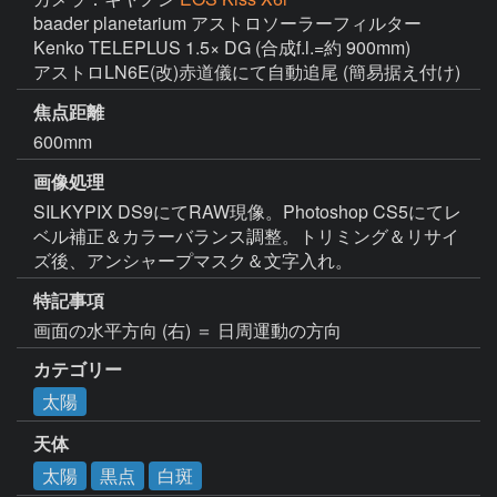
baader planetarium アストロソーラーフィルター

Kenko TELEPLUS 1.5× DG (合成f.l.=約 900mm)

アストロLN6E(改)赤道儀にて自動追尾 (簡易据え付け)
焦点距離
600mm
画像処理
SILKYPIX DS9にてRAW現像。Photoshop CS5にてレ
ベル補正＆カラーバランス調整。トリミング＆リサイ
ズ後、アンシャープマスク＆文字入れ。
特記事項
画面の水平方向 (右) ＝ 日周運動の方向
カテゴリー
太陽
天体
太陽
黒点
白斑