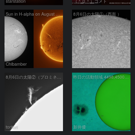
starstation
（＾０＾）コメト
Sun in H-alpha on August 6, 2026
8月6日の太陽①（西面 ）
Chibamber
toritori
8月6日の太陽②（プロミネン北東縁 ）
昨日の活動領域 4498,4500：2026/08/05
toritori
新井優