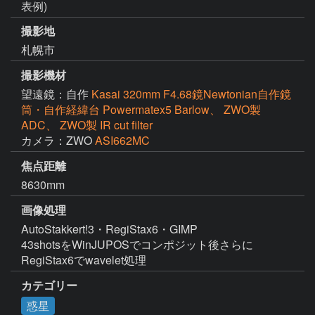
表例)
撮影地
札幌市
撮影機材
望遠鏡：自作
Kasai 320mm F4.68鏡Newtonian自作鏡
筒・自作経緯台 Powermatex5 Barlow、 ZWO製
ADC、 ZWO製 IR cut filter
カメラ：ZWO
ASI662MC
焦点距離
8630mm
画像処理
AutoStakkert!3・RegiStax6・GIMP

43shotsをWinJUPOSでコンポジット後さらに
RegiStax6でwavelet処理
カテゴリー
惑星