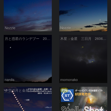
Nozzie
Nozzie
月と惑星のランデブー 2026/06/19
木星 金星 三日月 260618
nardis
momonako
PR
夕空の月と金星・木星・水星の接近 2026/6/18