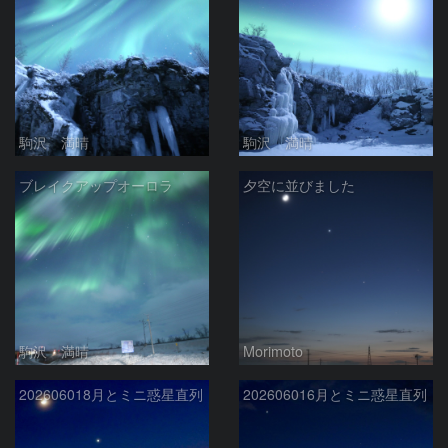
駒沢 満晴
駒沢 満晴
ブレイクアップオーロラ
夕空に並びました
駒沢 満晴
Morimoto
202606018月とミニ惑星直列
202606016月とミニ惑星直列