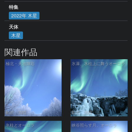
特集
2022年 木星
天体
木星
関連作品
極北・天地輝彩
氷瀑、氷柱上に舞うオーロラ
駒沢 満晴
駒沢 満晴
氷柱とオーロラ
峡谷照らす月、オーロラ