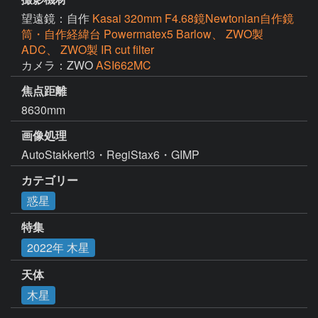
望遠鏡：自作
Kasai 320mm F4.68鏡Newtonian自作鏡
筒・自作経緯台 Powermatex5 Barlow、 ZWO製
ADC、 ZWO製 IR cut filter
カメラ：ZWO
ASI662MC
焦点距離
8630mm
画像処理
AutoStakkert!3・RegiStax6・GIMP
カテゴリー
惑星
特集
2022年 木星
天体
木星