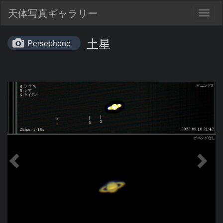
天体写真ギャラリー
Togg
navig
土星
Persephone