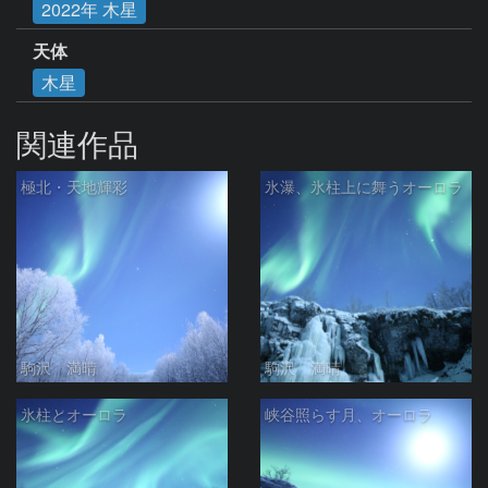
2022年 木星
天体
木星
関連作品
極北・天地輝彩
氷瀑、氷柱上に舞うオーロラ
駒沢 満晴
駒沢 満晴
氷柱とオーロラ
峡谷照らす月、オーロラ