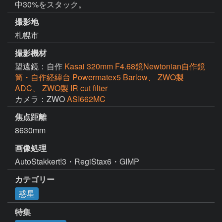
中30%をスタック。
撮影地
札幌市
撮影機材
望遠鏡：自作
Kasai 320mm F4.68鏡Newtonian自作鏡
筒・自作経緯台 Powermatex5 Barlow、 ZWO製
ADC、 ZWO製 IR cut filter
カメラ：ZWO
ASI662MC
焦点距離
8630mm
画像処理
AutoStakkert!3・RegiStax6・GIMP
カテゴリー
惑星
特集