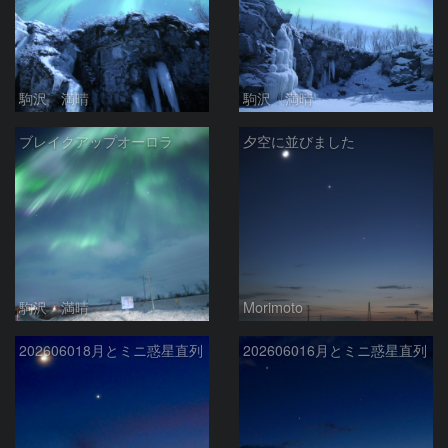
駒沢 満晴
駒沢 満晴
ブレイクアップオーロラ
夕空に並びました
駒沢 満晴
Morimoto
202606018月とミニ惑星直列
202606016月とミニ惑星直列