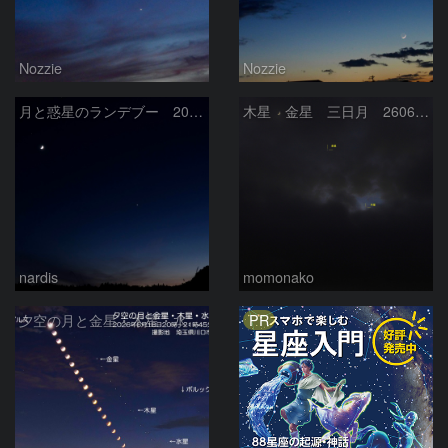
Nozzie
Nozzie
月と惑星のランデブー 2026/06/19
木星 金星 三日月 260618
nardis
momonako
PR
夕空の月と金星・木星・水星の接近 2026/6/18