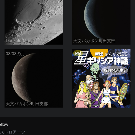
DunkelerMond
天文バカボン町田支部
PR
08/08の月
天文バカボン町田支部
llow
ストロアーツ