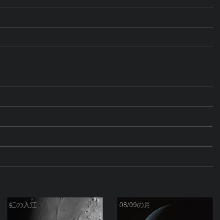
虹の入江
08/09の月