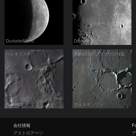
DunkelerMond
DunkelerMond
ヘシオドスA
月齢23.3のフラマウロ付近
hare-star
ウィルキンソン
会社情報
Fo
アストロアーツ
ア