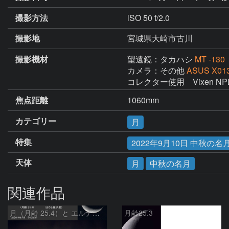
撮影方法
lSO 50 f/2.0
撮影地
宮城県大崎市古川
撮影機材
望遠鏡：タカハシ
MT -130
カメラ：その他
ASUS X01
コレクター使用　Vixen NPL
焦点距離
1060mm
カテゴリー
月
特集
2022年9月10日 中秋
天体
月
中秋の名月
関連作品
月（月齢 25.4）と エルナト（おうし座β星）
月齢25.3