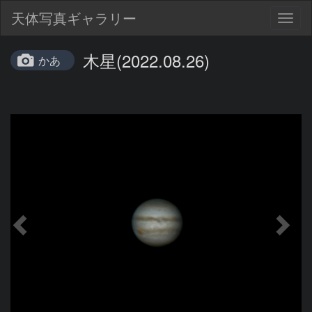
天体写真ギャラリー
Togg
navig
木星(2022.08.26)
かあ