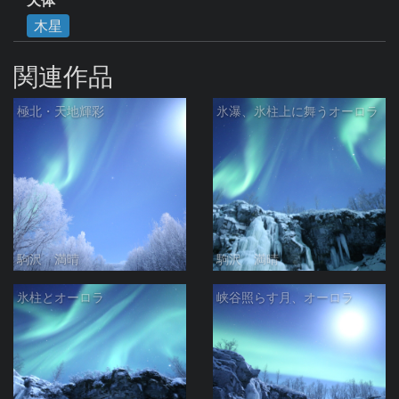
木星
関連作品
極北・天地輝彩
氷瀑、氷柱上に舞うオーロラ
駒沢 満晴
駒沢 満晴
氷柱とオーロラ
峡谷照らす月、オーロラ