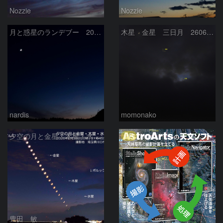
Nozzie
Nozzie
月と惑星のランデブー 2026/06/19
木星 金星 三日月 260618
nardis
momonako
PR
夕空の月と金星・木星・水星の接近 2026/6/18
豊田 敏