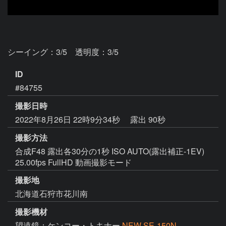
シーイング：3/5　透明度：3/5
ID
#84755
撮影日時
2022年8月26日 22時9分34秒
露出 90秒
撮影方法
合成F48 露出各30分の1秒 ISO AUTO(露出補正-1EV)
25.00fps FullHD 動画撮影モード
撮影地
北海道石狩市花川南
撮影機材
望遠鏡：ケンコー・トキナー
NEW SE-150N