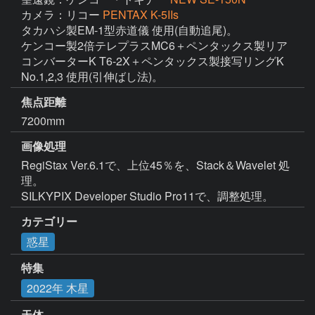
カメラ：リコー
PENTAX K-5IIs
タカハシ製EM-1型赤道儀 使用(自動追尾)。

ケンコー製2倍テレプラスMC6＋ペンタックス製リア
コンバーターK T6-2X＋ペンタックス製接写リングK 
No.1,2,3 使用(引伸ばし法)。
焦点距離
7200mm
画像処理
RegiStax Ver.6.1で、上位45％を、Stack＆Wavelet 処
理。

SILKYPIX Developer Studio Pro11で、調整処理。
カテゴリー
惑星
特集
2022年 木星
天体