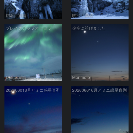
駒沢 満晴
駒沢 満晴
ブレイクアップオーロラ
夕空に並びました
駒沢 満晴
Morimoto
202606018月とミニ惑星直列
202606016月とミニ惑星直列