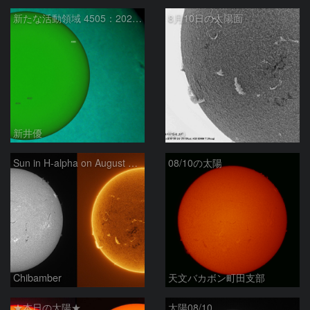
新たな活動領域 4505：2026/08/10
8月10日の太陽面
新井優
ta-o
Sun in H-alpha on August 10, 2026
08/10の太陽
Chibamber
天文バカボン町田支部
★本日の太陽★
太陽08/10