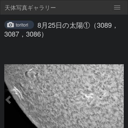
天体写真ギャラリー
Togg
navig
8月25日の太陽①（3089，
toritori
3087，3086）