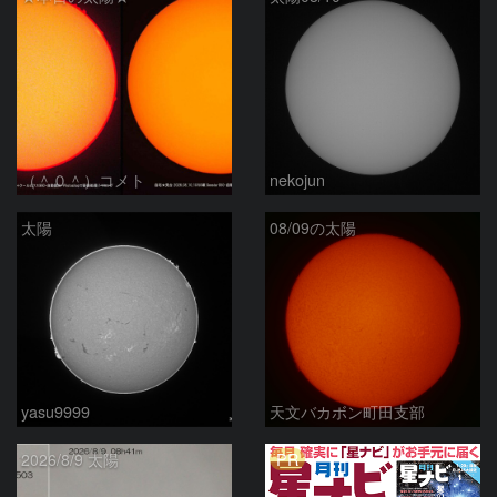
（＾０＾）コメト
nekojun
太陽
08/09の太陽
yasu9999
天文バカボン町田支部
PR
2026/8/9 太陽