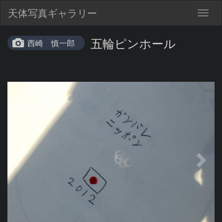
天体写真ギャラリー
Togg
navig
五輪ピンホール
西崎 慎一郎