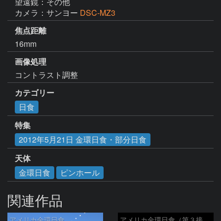
望遠鏡：その他
カメラ：サンヨー
DSC-MZ3
焦点距離
16mm
画像処理
コントラスト調整
カテゴリー
日食
特集
2012年5月21日 金環日食・部分日食
天体
金環日食
ピンホール
関連作品
アメリカ金環日食
アメリカ金環日食（第３接触）