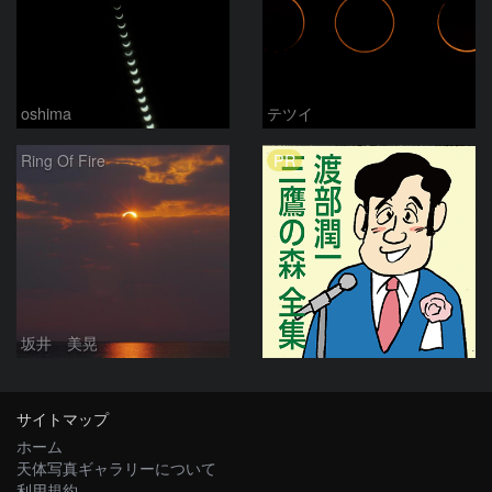
oshima
テツイ
PR
Ring Of Fire
坂井 美晃
サイトマップ
ホーム
天体写真ギャラリーについて
利用規約