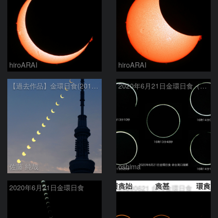
hiroARAI
hiroARAI
【過去作品】金環日食(2012年5月21日)の連続写真と東京スカイツリー
2020年6月21日金環日食（拡大）
佐藤 純哉
oshima
2020年6月21日金環日食
20200621 台湾金環日食