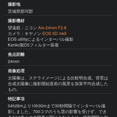
撮影地
茨城県那珂郡
撮影機材
望遠鏡：ニコン
Ais-24mm F2.8
カメラ：キヤノン
EOS 5D mkII
EOS utilityによるインターバル撮影　

Kenko製D5フィルター装着
焦点距離
24mm
画像処理
太陽像は、ステライメージによる比較明合成。背景は
合成太陽像に撮影開始直前の風景を加算平均合成した
もの。
特記事項
04h28mより10h30mまで30秒間隔でインターバル撮
影しました。700コマのうち雲の影響を受けず、でき