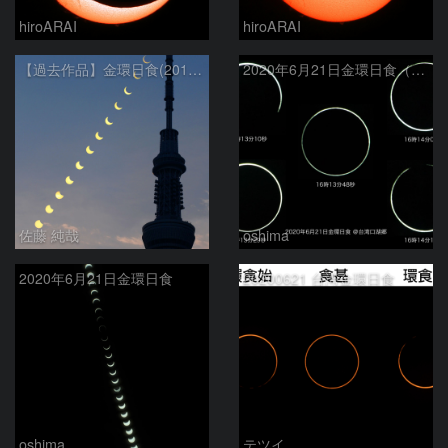
hiroARAI
hiroARAI
【過去作品】金環日食(2012年5月21日)の連続写真と東京スカイツリー
2020年6月21日金環日食（拡大）
佐藤 純哉
oshima
2020年6月21日金環日食
20200621 台湾金環日食
oshima
テツイ