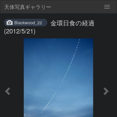
天体写真ギャラリー
Togg
navig
金環日食の経過
Blackwood_22
(2012/5/21)