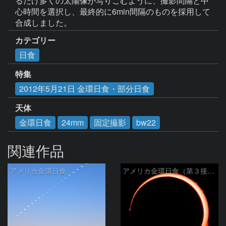
るだけ多くの太陽像が写りこむように、撮影間隔と中
心時間を選択し、最終的に6min間隔のものを採用して
合成しました。
カテゴリー
日食
特集
2012年5月21日 金環日食・部分日食
天体
金環日食
24mm
固定撮影
bw22
関連作品
アメリカ金環日食
アメリカ金環日食（第３接触）