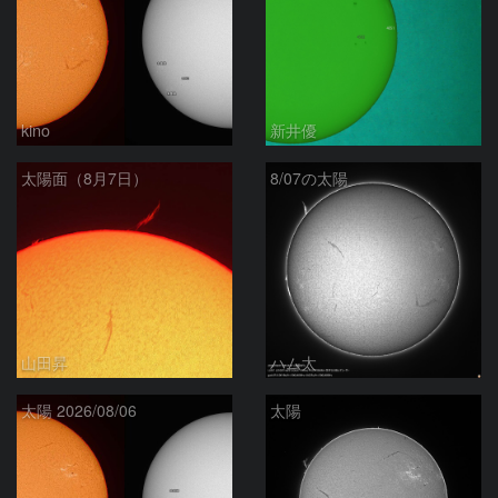
kino
新井優
太陽面（8月7日）
8/07の太陽
山田昇
ハム太
太陽 2026/08/06
太陽