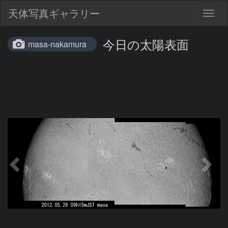
天体写真ギャラリー
Togg
navig
今日の太陽表面
masa-nakamura