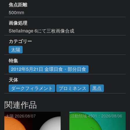
焦点距離
500mm
画像処理
StellaImage 6にて三枚画像合成
カテゴリー
太陽
特集
2012年5月21日 金環日食・部分日食
天体
ダークフィラメント
プロミネンス
黒点
関連作品
太陽 2026/08/07
活動領域 4501：2026/08/06