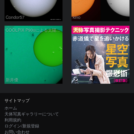
Condor57
kino
PR
COOLPIX P900による太陽黒点：2026/08/04
新井優
サイトマップ
ホーム
天体写真ギャラリーについて
利用規約
ログイン/新規登録
お問い合わせ