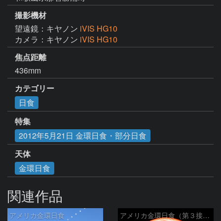
撮影機材
望遠鏡：キヤノン
iVIS HG10
カメラ：キヤノン
iVIS HG10
焦点距離
436mm
カテゴリー
日食
特集
2012年5月21日 金環日食・部分日食
天体
金環日食
関連作品
アメリカ金環日食
アメリカ金環日食（第３接触）