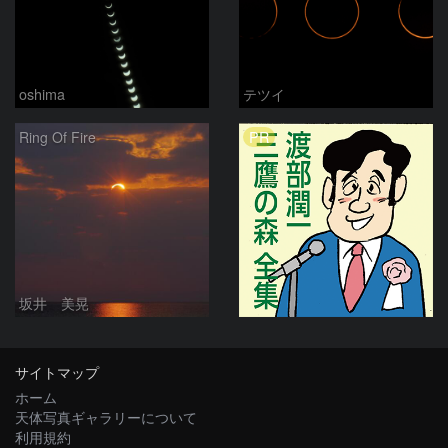
oshima
テツイ
PR
Ring Of Fire
坂井 美晃
サイトマップ
ホーム
天体写真ギャラリーについて
利用規約