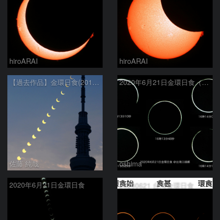
hiroARAI
hiroARAI
【過去作品】金環日食(2012年5月21日)の連続写真と東京スカイツリー
2020年6月21日金環日食（拡大）
佐藤 純哉
oshima
2020年6月21日金環日食
20200621 台湾金環日食