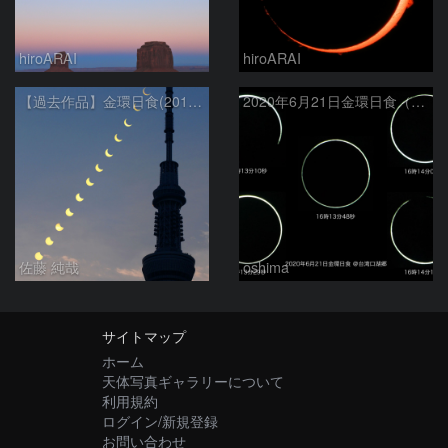
hiroARAI
hiroARAI
【過去作品】金環日食(2012年5月21日)の連続写真と東京スカイツリー
2020年6月21日金環日食（拡大）
佐藤 純哉
oshima
サイトマップ
ホーム
天体写真ギャラリーについて
利用規約
ログイン/新規登録
お問い合わせ