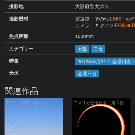
撮影地
大阪府泉大津市
撮影機材
望遠鏡：その他
LS60Tha/
カメラ：キヤノン
EOS 60
焦点距離
1000mm
カテゴリー
太陽
日食
特集
2012年5月21日 金環日
天体
金環日食
関連作品
アメリカ金環日食
アメリカ金環日食（第３接触）