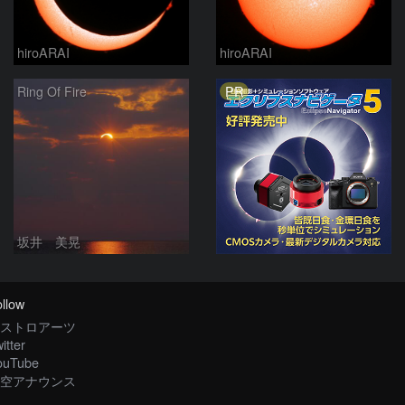
hiroARAI
hiroARAI
PR
Ring Of Fire
坂井 美晃
llow
ストロアーツ
itter
ouTube
空アナウンス