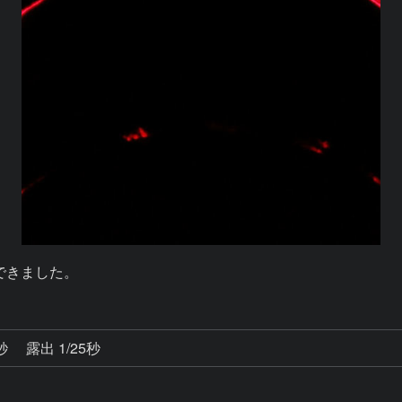
できました。
4秒
露出 1/25秒