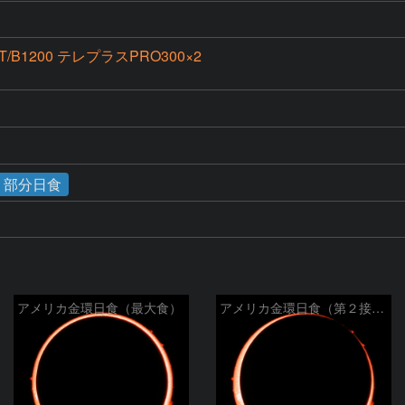
PT/B1200 テレプラスPRO300×2
D
食・部分日食
アメリカ金環日食（最大食）
アメリカ金環日食（第２接触）