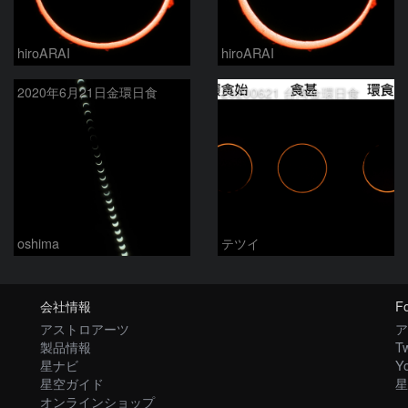
hiroARAI
hiroARAI
2020年6月21日金環日食
20200621 台湾金環日食
oshima
テツイ
会社情報
Fo
アストロアーツ
ア
製品情報
Tw
星ナビ
Y
星空ガイド
星
オンラインショップ