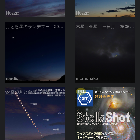
Nozzie
Nozzie
月と惑星のランデブー 2026/06/19
木星 金星 三日月 260618
nardis
momonako
PR
夕空の月と金星・木星・水星の接近 2026/6/18