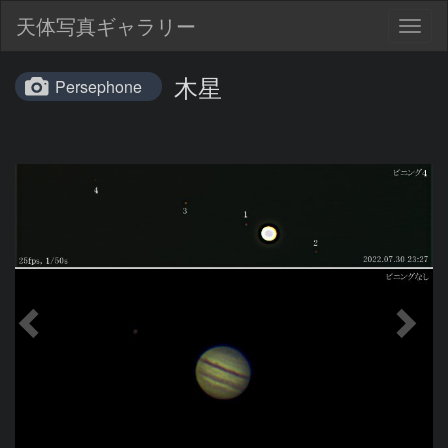
天体写真ギャラリー
Togg
navig
木星
Persephone