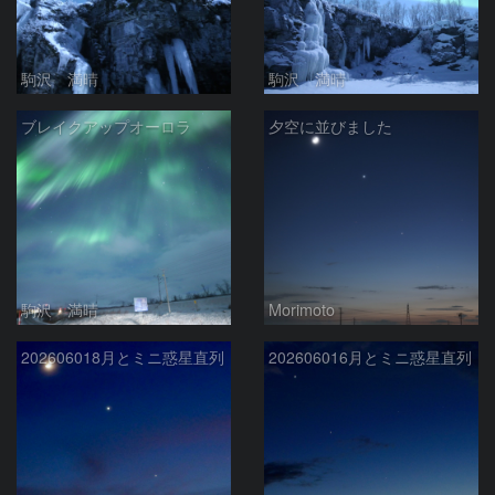
駒沢 満晴
駒沢 満晴
ブレイクアップオーロラ
夕空に並びました
駒沢 満晴
Morimoto
202606018月とミニ惑星直列
202606016月とミニ惑星直列