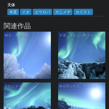
天体
木星
イオ
エウロパ
ガニメデ
カリスト
関連作品
極北・天地輝彩
氷瀑、氷柱上に舞うオーロラ
駒沢 満晴
駒沢 満晴
氷柱とオーロラ
峡谷照らす月、オーロラ