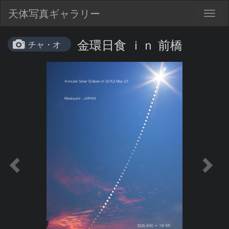
天体写真ギャラリー
Togg
navig
金環日食 ｉｎ 前橋
チャ・オ