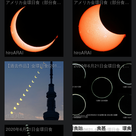
アメリカ金環日食（部分食その２）
アメリカ金環日食（部分食その１）
hiroARAI
hiroARAI
【過去作品】金環日食(2012年5月21日)の連続写真と東京スカイツリー
2020年6月21日金環日食（拡大）
佐藤 純哉
oshima
2020年6月21日金環日食
20200621 台湾金環日食