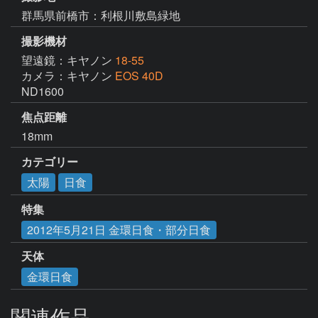
群馬県前橋市：利根川敷島緑地
撮影機材
望遠鏡：キヤノン
18-55
カメラ：キヤノン
EOS 40D
ND1600
焦点距離
18mm
カテゴリー
太陽
日食
特集
2012年5月21日 金環日食・部分日食
天体
金環日食
関連作品