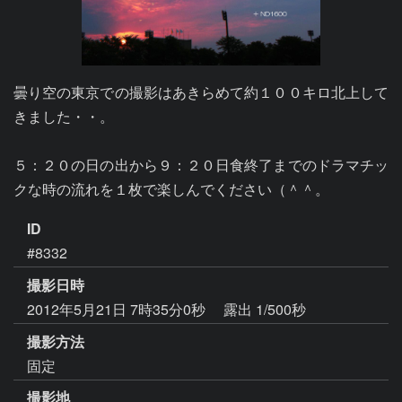
曇り空の東京での撮影はあきらめて約１００キロ北上して
きました・・。

５：２０の日の出から９：２０日食終了までのドラマチッ
クな時の流れを１枚で楽しんでください（＾＾。
ID
#8332
撮影日時
2012年5月21日 7時35分0秒
露出 1/500秒
撮影方法
固定
撮影地