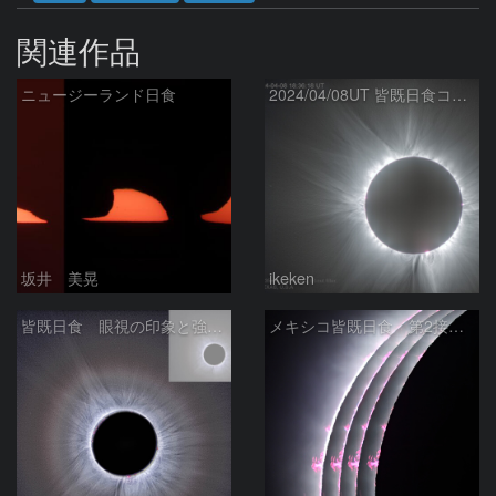
関連作品
ニュージーランド日食
2024/04/08UT 皆既日食コロナ(HDR, R-USM)
坂井 美晃
ikeken
皆既日食 眼視の印象と強調 2024/04/09
メキシコ皆既日食 第2接触時