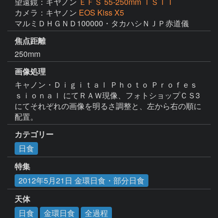
望遠鏡：キヤノン
ＥＦＳ 55-250mm ＩＳＩＩ
カメラ：キヤノン
EOS Kiss X5
マルミＤＨＧＮＤ100000・タカハシＮＪＰ赤道儀
焦点距離
250mm
画像処理
キャノン・Ｄｉｇｉｔａｌ Ｐｈｏｔｏ Ｐｒｏｆｅｓ
ｓｉｏｎａｌ にてＲＡＷ現像、フォトショップＣＳ3
にてそれぞれの画像を明るさ調整と、左から右の順に
配置。
カテゴリー
日食
特集
2012年5月21日 金環日食・部分日食
天体
日食
金環日食
全過程