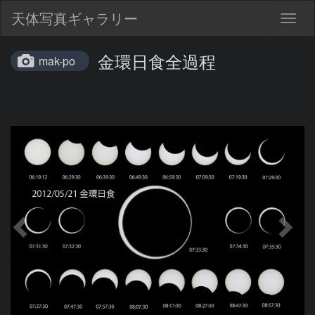
天体写真ギャラリー
Togg
navig
金環日食全過程
mak-po